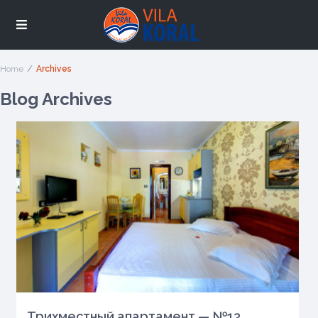
Home
Archives
Blog Archives
Tpихместный апартамент — №13...