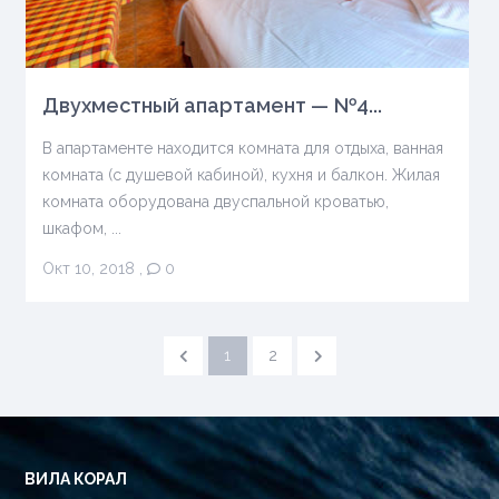
Двухместный апартамент — №4...
В апартаменте находится комната для отдыха, ванная
комната (с душевой кабиной), кухня и балкон. Жилая
комната оборудована двуспальной кроватью,
шкафом, ...
Окт 10, 2018
,
0
1
2
ВИЛA КОРАЛ