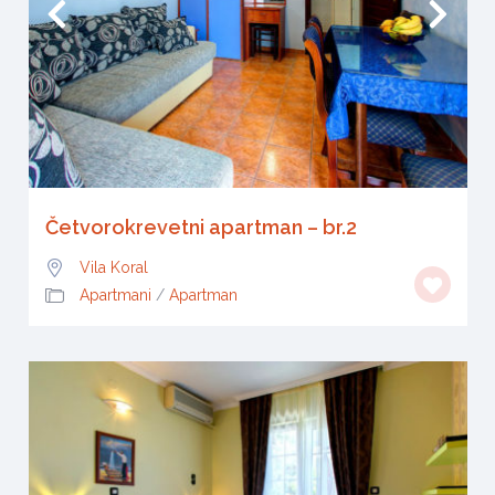
Četvorokrevetni apartman – br.2
Vila Koral
Apartmani
/
Apartman