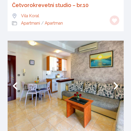
Četvorokrevetni studio – br.10
Vila Koral
Apartmani
/
Apartman