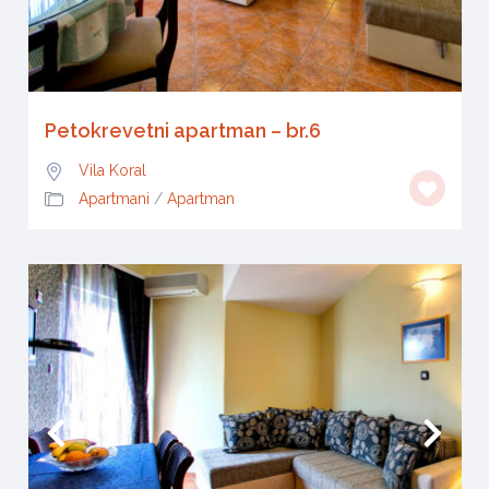
Petokrevetni apartman – br.6
Vila Koral
Apartmani
/
Apartman