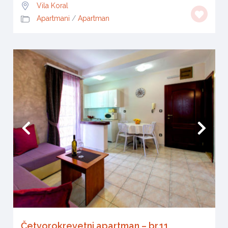
Vila Koral
Apartmani
/
Apartman
Četvorokrevetni apartman – br.11