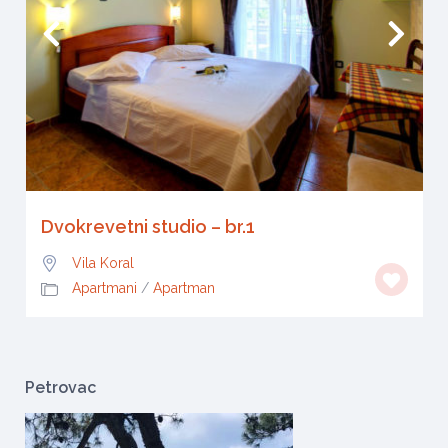
Dvokrevetni studio – br.1
Vila Koral
Apartmani
/
Apartman
Petrovac