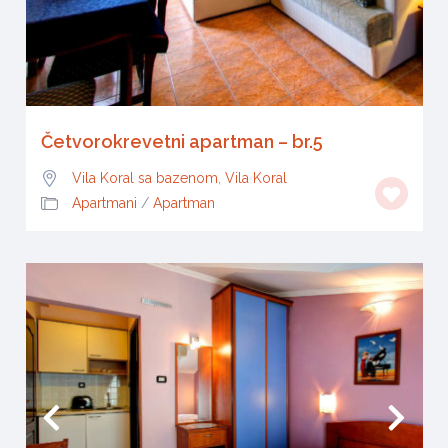
Četvorokrevetni apartman – br.5
Vila Koral sa bazenom
,
Vila Koral
Apartmani
/
Apartman