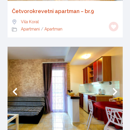
Četvorokrevetni apartman – br.9
Vila Koral
Apartmani
/
Apartman